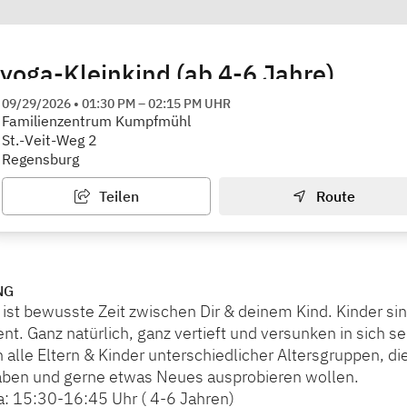
yoga-Kleinkind (ab 4-6 Jahre)
trum Kumpfmühl, Familienstützpunkt
09/29/2026
•
01:30 PM
–
02:15 PM
UHR
Familienzentrum Kumpfmühl
St.-Veit-Weg 2
Regensburg
Teilen
Route
NG
ist bewusste Zeit zwischen Dir & deinem Kind. Kinder sin
t. Ganz natürlich, ganz vertieft und versunken in sich se
an alle Eltern & Kinder unterschiedlicher Altersgruppen, d
en und gerne etwas Neues ausprobieren wollen.
a: 15:30-16:45 Uhr ( 4-6 Jahren)