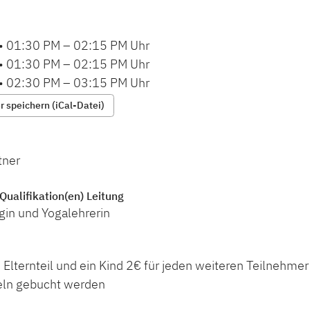
•
01:30 PM
–
02:15 PM
Uhr
•
01:30 PM
–
02:15 PM
Uhr
•
02:30 PM
–
03:15 PM
Uhr
 speichern (iCal-Datei)
tner
Qualifikation(en) Leitung
gin und Yogalehrerin
 Elternteil und ein Kind 2€ für jeden weiteren Teilnehme
eln gebucht werden