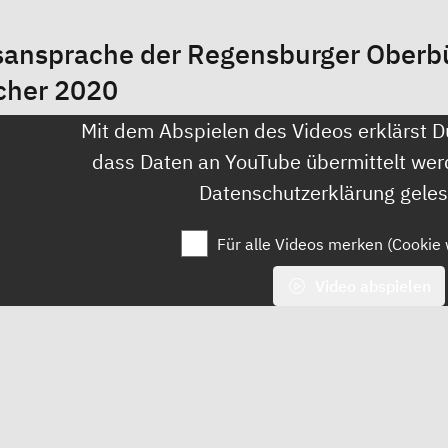
ansprache der Regensburger Oberbür
cher 2020
Mit dem Abspielen des Videos erklärst D
dass Daten an YouTube übermittelt wer
Datenschutzerklärung
geles
Für alle Videos merken (Cookie 
Video abspielen