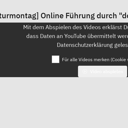
lturmontag] Online Führung durch "
Mit dem Abspielen des Videos erklärst D
dass Daten an YouTube übermittelt wer
Datenschutzerklärung
geles
Für alle Videos merken (Cookie 
Video abspielen