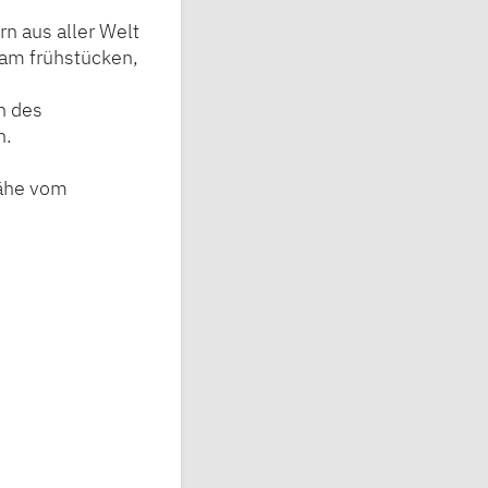
n aus aller Welt
am frühstücken,
n des
n.
Nähe vom