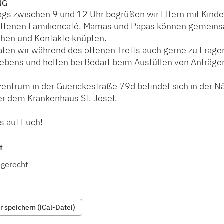
NG
s zwischen 9 und 12 Uhr begrüßen wir Eltern mit Kinder
ffenen Familiencafé. Mamas und Papas können gemeins
chen und Kontakte knüpfen.
aten wir während des offenen Treffs auch gerne zu Frage
Lebens und helfen bei Bedarf beim Ausfüllen von Anträge
zentrum in der Guerickestraße 79d befindet sich in der 
er dem Krankenhaus St. Josef.
s auf Euch!
t
lgerecht
 speichern (iCal-Datei)