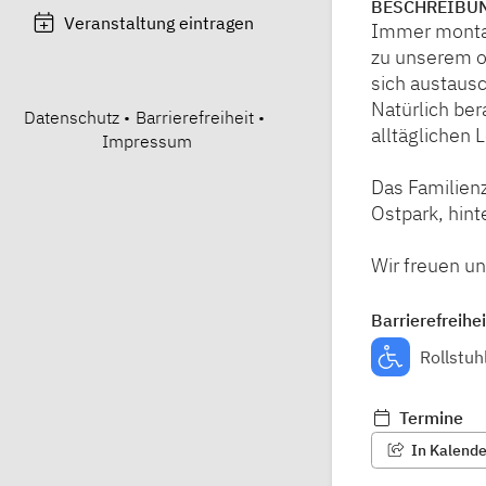
BESCHREIBU
Veranstaltung eintragen
Immer montag
zu unserem o
sich austaus
Natürlich ber
Datenschutz
•
Barrierefreiheit
•
alltäglichen 
Impressum
Das Familien
Ostpark, hint
Wir freuen un
Barrierefreihei
Rollstuh
Termine
In Kalender