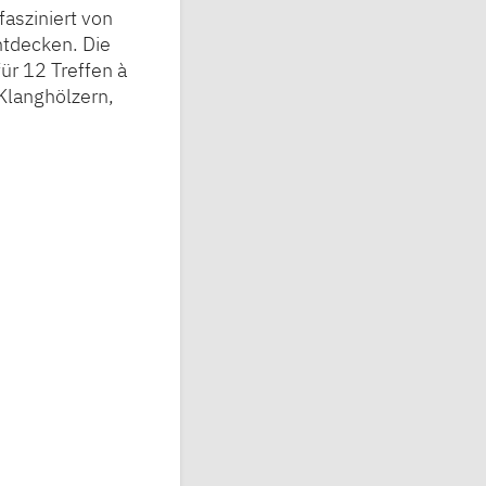
asziniert von
tdecken. Die
ür 12 Treffen à
Klanghölzern,