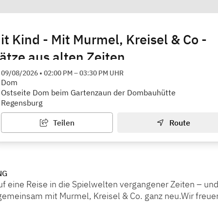
it Kind - Mit Murmel, Kreisel & Co -
ätze aus alten Zeiten
s Bildungswerk Regensburg e.V.
09/08/2026
•
02:00 PM
–
03:30 PM
UHR
Dom
Ostseite Dom beim Gartenzaun der Dombauhütte
Regensburg
Teilen
Route
NG
f eine Reise in die Spielwelten vergangener Zeiten – un
emeinsam mit Murmel, Kreisel & Co. ganz neu.Wir freuen