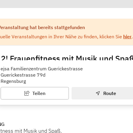
Veranstaltung hat bereits stattgefunden
elle Veranstaltungen in Ihrer Nähe zu finden, klicken Sie
hier
.
12! Frauenfitness mit Musik und Spa
rum / Familienstützpunkt ejsa
ejsa Familienzentrum Guerickestrasse
Guerickestrasse 79d
Regensburg
Teilen
Route
NG
itness mit Musik und Spaß.