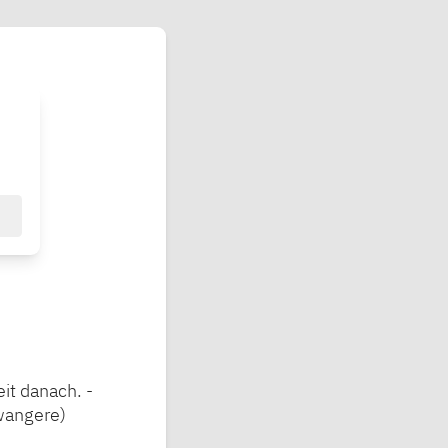
it danach. -
wangere)