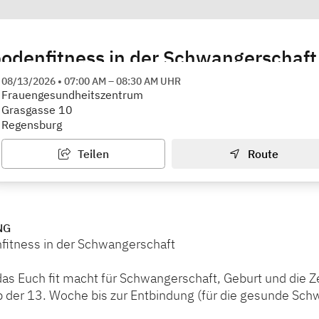
odenfitness in der Schwangerschaft
bouk, Contemporary Mindbody
08/13/2026
•
07:00 AM
–
08:30 AM
UHR
Frauengesundheitszentrum
Grasgasse 10
Regensburg
Teilen
Route
NG
itness in der Schwangerschaft
 das Euch fit macht für Schwangerschaft, Geburt und die Ze
 der 13. Woche bis zur Entbindung (für die gesunde Sch