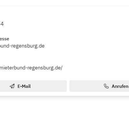
54
esse
bund-regensburg.de
mieterbund-regensburg.de/
E-Mail
Anrufen