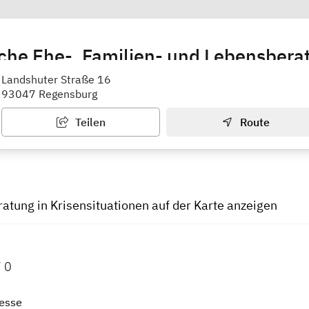
che Ehe-, Familien- und Lebensbera
nsburg
Landshuter Straße 16
93047 Regensburg
Teilen
Route
ratung in Krisensituationen auf der Karte anzeigen
 0
esse