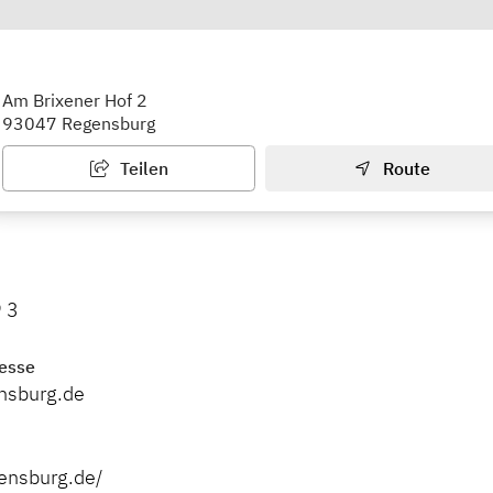
e Gemeinde Regensburg
Am Brixener Hof 2
93047 Regensburg
Teilen
Route
 3
esse
nsburg.de
gensburg.de/