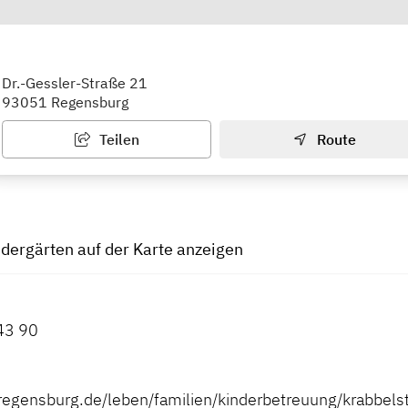
hes Kinderhaus Dr.-Gessler-Straße
Dr.-Gessler-Straße 21
93051 Regensburg
Teilen
Route
ndergärten auf der Karte anzeigen
43 90
regensburg.de/leben/familien/kinderbetreuung/krabbel