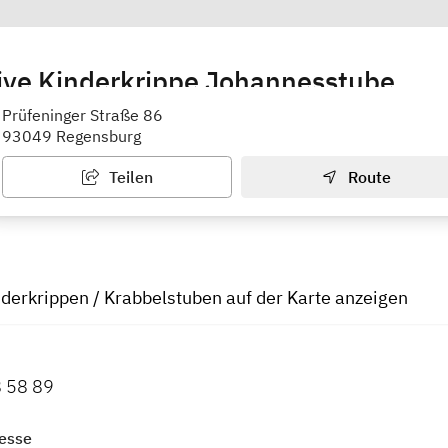
ive Kinderkrippe Johannesstube
sche - Gemeinnützige Paritätische Kinderbetreuung Gm
Prüfeninger Straße 86
93049 Regensburg
Teilen
Route
nderkrippen / Krabbelstuben auf der Karte anzeigen
8 58 89
esse