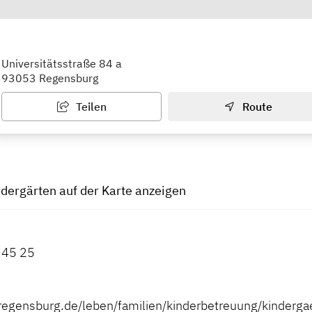
he Kindertagesstätte Universitätsst
Universitätsstraße 84 a
93053 Regensburg
Teilen
Route
ndergärten auf der Karte anzeigen
 45 25
regensburg.de/leben/familien/kinderbetreuung/kinderg