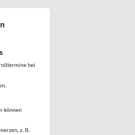
en
s
olltermine bei
en.
er können
merzen, z. B.