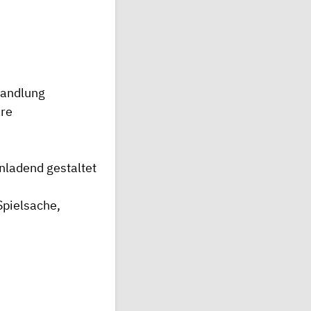
handlung
are
inladend gestaltet
Spielsache,