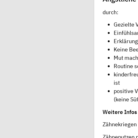
durch:
Gezielte 
Einfühlsa
Erklärung
Keine Be
Mut mach
Routine s
kinderfre
ist
positive 
(keine Süß
Weitere Info
Zähnekriegen 
Zähneputzen m