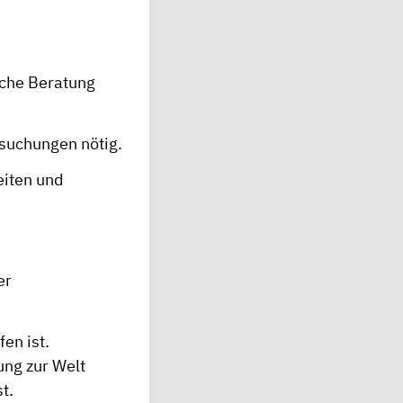
ische Beratung
rsuchungen nötig.
eiten und
er
en ist.
ung zur Welt
t.