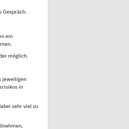
s Gespräch.
en ein
mmen.
der möglich.
 jeweiligen
risikos in
bei sehr viel zu
eilnehmen.