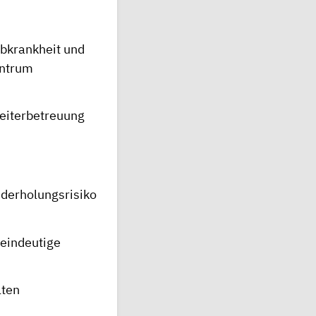
rbkrankheit und
entrum
Weiterbetreuung
derholungsrisiko
 eindeutige
lten