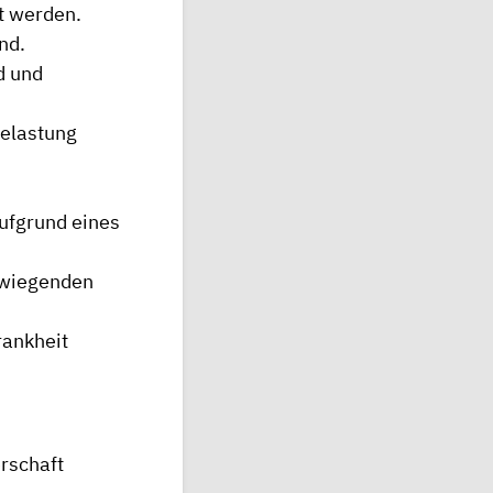
t werden.
nd.
d und
belastung
aufgrund eines
rwiegenden
rankheit
erschaft