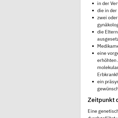
in der Ve
die in de
zwei oder
gynäkolo
die Elter
ausgesetz
Medikame
eine vorg
erhöhten 
molekula
Erbkrankh
ein präsy
gewünsch
Zeitpunkt 
Eine genetisch