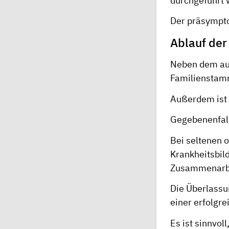
durchgeführt 
Der präsympto
Ablauf der
Neben dem aus
Familienstam
Außerdem ist 
Gegebenenfall
Bei seltenen 
Krankheitsbil
Zusammenarbei
Die Überlassu
einer erfolgr
Es ist sinnvo